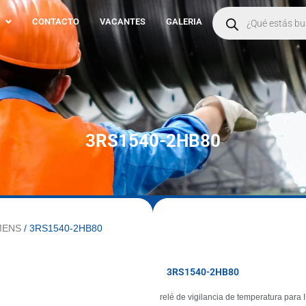
Products
search
CONTACTO
VACANTES
GALERIA
3RS1540-2HB80
MENS
/ 3RS1540-2HB80
3RS1540-2HB80
relé de vigilancia de temperatura para I