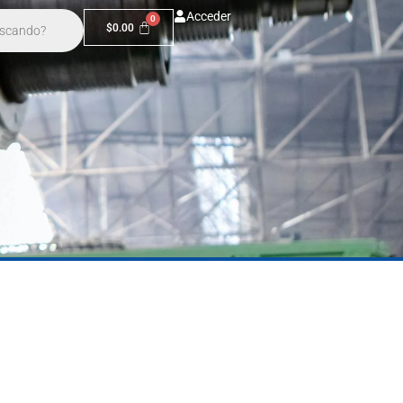
Acceder
$
0.00