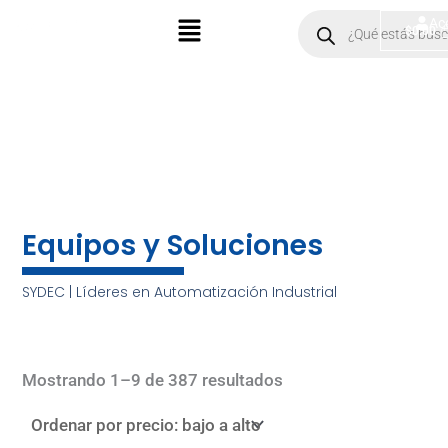
Ir
Menú
Products
Ac
$
0.00
search
al
contenido
Equipos y Soluciones
SYDEC | Líderes en Automatización Industrial
Sorted
by
Mostrando 1–9 de 387 resultados
price:
low
to
high