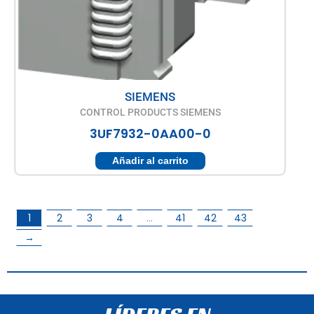
SIEMENS
CONTROL PRODUCTS SIEMENS
3UF7932-0AA00-0
Añadir al carrito
1
2
3
4
…
41
42
43
→