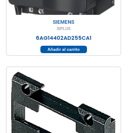
SIEMENS
SIPLUS
6AG14402AD255CA1
Añadir al carrito