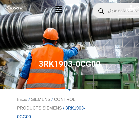
Ir
Menú
Products
Ac
$
0.00
search
al
contenido
3RK1903-0CG00
Inicio
/
SIEMENS
/
CONTROL
PRODUCTS SIEMENS
/ 3RK1903-
0CG00