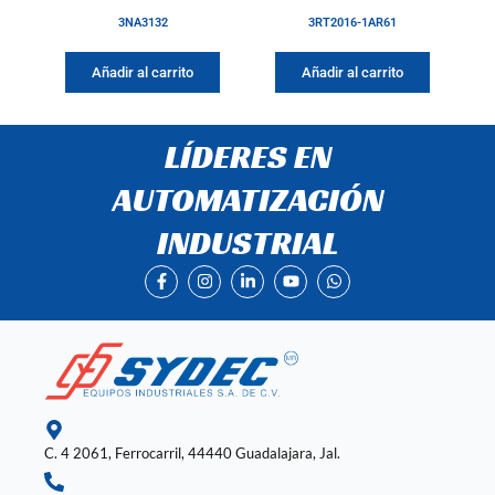
3NA3132
3RT2016-1AR61
Añadir al carrito
Añadir al carrito
LÍDERES EN
AUTOMATIZACIÓN
INDUSTRIAL
F
I
L
Y
W
a
n
i
o
h
c
s
n
u
a
e
t
k
t
t
b
a
e
u
s
o
g
d
b
a
o
r
i
e
p
k
a
n
p
-
m
-
f
i
n
C. 4 2061, Ferrocarril, 44440 Guadalajara, Jal.