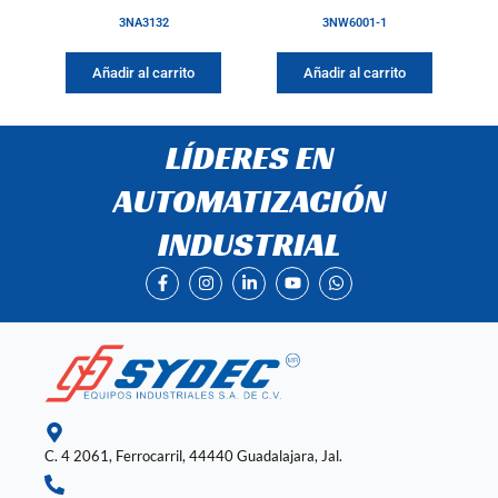
3NA3132
3NW6001-1
Añadir al carrito
Añadir al carrito
LÍDERES EN
AUTOMATIZACIÓN
INDUSTRIAL
F
I
L
Y
W
a
n
i
o
h
c
s
n
u
a
e
t
k
t
t
b
a
e
u
s
o
g
d
b
a
o
r
i
e
p
k
a
n
p
-
m
-
f
i
n
C. 4 2061, Ferrocarril, 44440 Guadalajara, Jal.