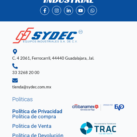
F
I
L
Y
W
a
n
i
o
h
c
s
n
u
a
e
t
k
t
t
b
a
e
u
s
o
g
d
b
a
o
r
i
e
p
k
a
n
p
-
m
-
f
i
n
C. 4 2061, Ferrocarril, 44440 Guadalajara, Jal.
33 3268 20 00
tienda@sydec.com.mx
Políticas
Política de Privacidad
Política de compra
Politica de Venta
Política de Devolución