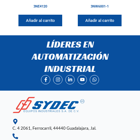
3NE4120
3NW6001-1
Añadir al carrito
Añadir al carrito
LÍDERES EN
AUTOMATIZACIÓN
INDUSTRIAL
F
I
L
Y
W
a
n
i
o
h
c
s
n
u
a
e
t
k
t
t
b
a
e
u
s
o
g
d
b
a
o
r
i
e
p
k
a
n
p
-
m
-
f
i
n
C. 4 2061, Ferrocarril, 44440 Guadalajara, Jal.