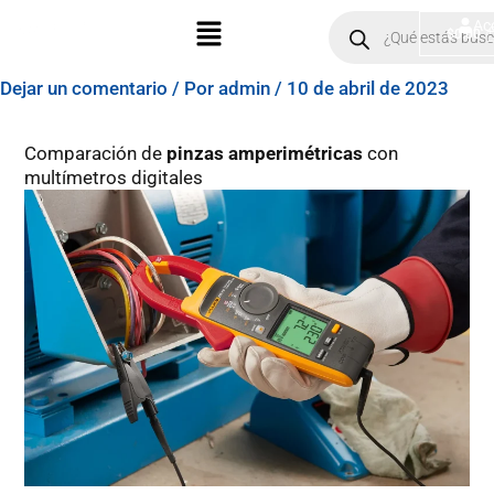
Ir
Menú
Products
Ac
$
0.00
search
al
contenido
Dejar un comentario
/ Por
admin
/
10 de abril de 2023
Comparación de
pinzas amperimétricas
con
multímetros digitales