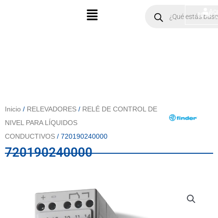
Ir
Menú
Products
Ac
$
0.00
search
al
contenido
Inicio
/
RELEVADORES
/
RELÉ DE CONTROL DE
NIVEL PARA LÍQUIDOS
CONDUCTIVOS
/ 720190240000
720190240000