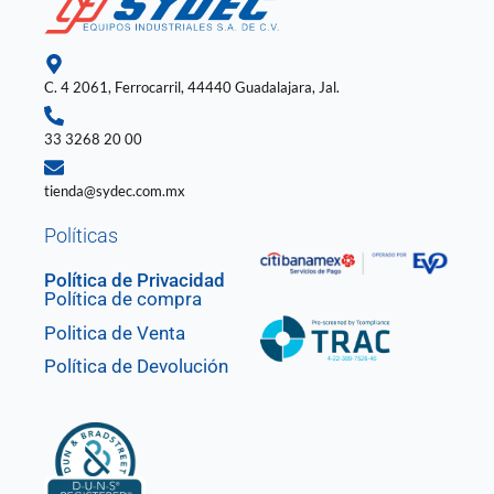
o
r
i
e
p
k
a
n
p
-
m
-
f
i
n
C. 4 2061, Ferrocarril, 44440 Guadalajara, Jal.
33 3268 20 00
tienda@sydec.com.mx
Políticas
Política de Privacidad
Política de compra
Politica de Venta
Política de Devolución