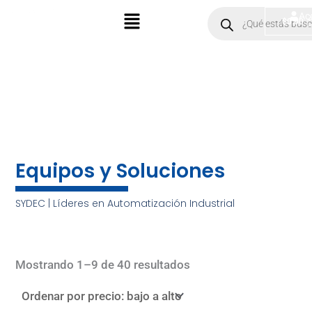
Ir
Menú
Products
Ac
$
0.00
search
al
contenido
Equipos y Soluciones
SYDEC | Líderes en Automatización Industrial
Sorted
by
Mostrando 1–9 de 40 resultados
price:
low
to
high