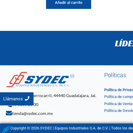
Añadir al carrito
LÍD
Políticas
Política de Priva
C. 4 2061, Ferrocarril, 44440 Guadalajara, Jal.
Política de comp
Llámanos
Politica de Venta
33 3268 20 00
Política de Devol
tienda@sydec.com.mx
Copyright © 2026 SYDEC | Equipos Industriales S.A. de C.V. | Todos los d