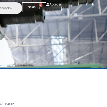
Acceder
$
0.00
7A, 100HP