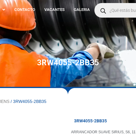
Products
search
CONTACTO
VACANTES
GALERIA
3RW4055-2BB35
MENS
/ 3RW4055-2BB35
3RW4055-2BB35
ARRANCADOR SUAVE SIRIUS, S6, 11