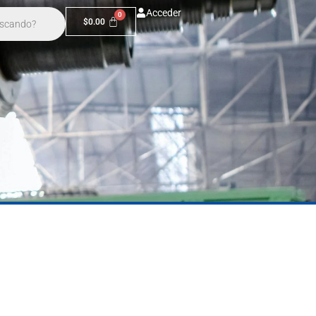
Acceder
$
0.00