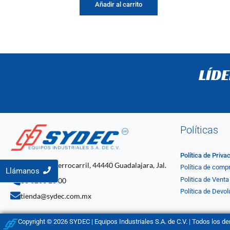
Añadir al carrito
LÍD
Políticas
Política de Priva
C. 4 2061, Ferrocarril, 44440 Guadalajara, Jal.
Política de comp
Llámanos
Politica de Venta
33 3268 20 00
Política de Devol
tienda@sydec.com.mx
Copyright © 2026 SYDEC | Equipos Industriales S.A. de C.V. | Todos los d