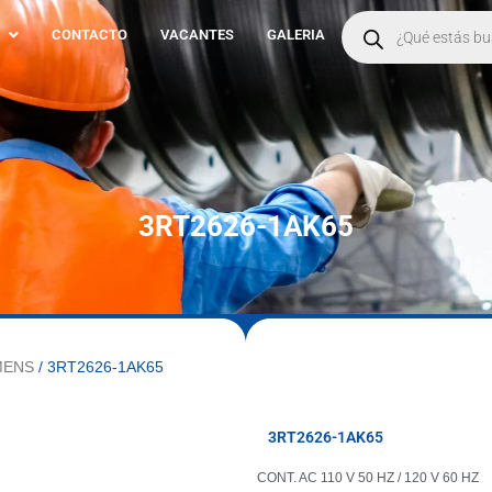
Products
search
CONTACTO
VACANTES
GALERIA
3RT2626-1AK65
MENS
/ 3RT2626-1AK65
3RT2626-1AK65
CONT. AC 110 V 50 HZ / 120 V 60 HZ