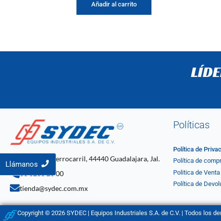
Añadir al carrito
LÍD
Políticas
Política de Priva
C. 4 2061, Ferrocarril, 44440 Guadalajara, Jal.
Política de comp
Llámanos
Politica de Venta
33 3268 20 00
Política de Devol
tienda@sydec.com.mx
Copyright © 2026 SYDEC | Equipos Industriales S.A. de C.V. | Todos los d