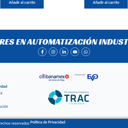
Añadir al carrito
Añadir al carrito
ERES EN AUTOMATIZACIÓN INDUST
F
I
L
Y
W
a
n
i
o
h
c
s
n
u
a
e
t
k
t
t
b
a
e
u
s
o
g
d
b
a
o
r
i
e
p
k
a
n
p
-
m
-
cidad
f
i
n
ra
ución
Política de Privacidad
erechos reservados.