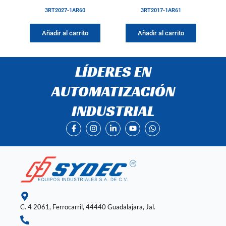
3RT2027-1AR60
3RT2017-1AR61
Añadir al carrito
Añadir al carrito
LÍDERES EN
AUTOMATIZACIÓN
INDUSTRIAL
F
I
L
Y
W
a
n
i
o
h
c
s
n
u
a
e
t
k
t
t
b
a
e
u
s
o
g
d
b
a
o
r
i
e
p
k
a
n
p
-
m
-
f
i
n
C. 4 2061, Ferrocarril, 44440 Guadalajara, Jal.