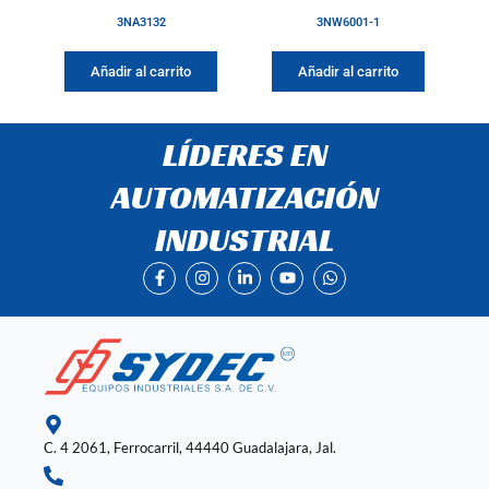
3NA3132
3NW6001-1
Añadir al carrito
Añadir al carrito
LÍDERES EN
AUTOMATIZACIÓN
INDUSTRIAL
F
I
L
Y
W
a
n
i
o
h
c
s
n
u
a
e
t
k
t
t
b
a
e
u
s
o
g
d
b
a
o
r
i
e
p
k
a
n
p
-
m
-
f
i
n
C. 4 2061, Ferrocarril, 44440 Guadalajara, Jal.