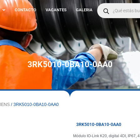
Products
search
CONTACTO
VACANTES
GALERIA
3RK5010-0BA10-0AA0
MENS
/ 3RK5010-0BA10-0AA0
3RK5010-0BA10-0AA0
Módulo IO-Link K20, digital 4DI, IP67, 4