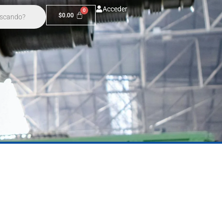
Acceder
$
0.00