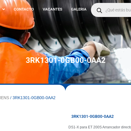
Products
search
CONTACTO
VACANTES
GALERIA
3RK1301-0GB00-0AA2
MENS
/ 3RK1301-0GB00-0AA2
3RK1301-0GB00-0AA2
DS1-X para ET 200S Arrancador direct