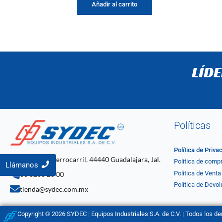
Añadir al carrito
LÍD
Políticas
Política de Priva
C. 4 2061, Ferrocarril, 44440 Guadalajara, Jal.
Política de comp
Llámanos
Politica de Venta
33 3268 20 00
Política de Devol
tienda@sydec.com.mx
Copyright © 2026 SYDEC | Equipos Industriales S.A. de C.V. | Todos los d