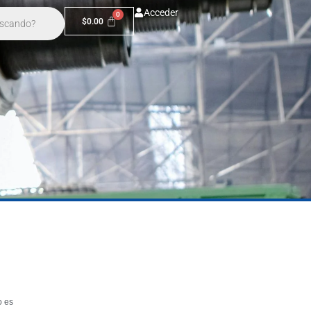
Acceder
$
0.00
o es