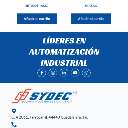
3RT2026-1AK60
3NA3132
Añadir al carrito
Añadir al carrito
LÍDERES EN
AUTOMATIZACIÓN
INDUSTRIAL
F
I
L
Y
W
a
n
i
o
h
c
s
n
u
a
e
t
k
t
t
b
a
e
u
s
o
g
d
b
a
o
r
i
e
p
k
a
n
p
-
m
-
f
i
n
C. 4 2061, Ferrocarril, 44440 Guadalajara, Jal.