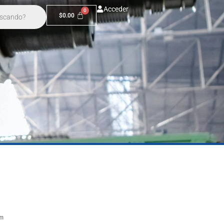
Acceder
$
0.00
 m