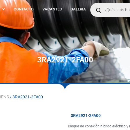
Products
search
CONTACTO
VACANTES
GALERIA
3RA2921-2FA00
MENS
/ 3RA2921-2FA00
3RA2921-2FA00
Bloque de conexión híbrido eléctrico y