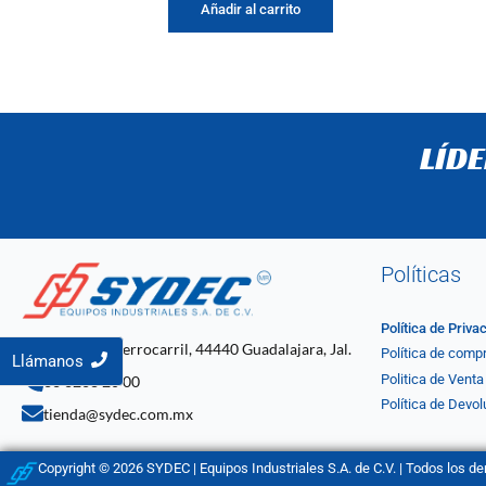
Añadir al carrito
LÍD
Políticas
Política de Priva
C. 4 2061, Ferrocarril, 44440 Guadalajara, Jal.
Política de comp
Llámanos
Politica de Venta
33 3268 20 00
Política de Devol
tienda@sydec.com.mx
Copyright © 2026 SYDEC | Equipos Industriales S.A. de C.V. | Todos los d