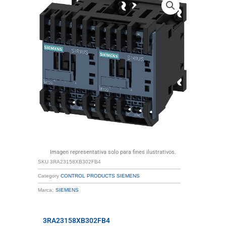
Imagen representativa solo para fines ilustrativos.
SKU
3RA23158XB302FB4
Category
CONTROL PRODUCTS SIEMENS
Marca:
SIEMENS
3RA23158XB302FB4