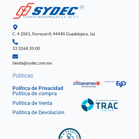
b
a
e
u
s
o
g
d
b
a
o
r
i
e
p
k
a
n
p
-
m
-
f
i
n
C. 4 2061, Ferrocarril, 44440 Guadalajara, Jal.
33 3268 20 00
tienda@sydec.com.mx
Políticas
Política de Privacidad
Política de compra
Politica de Venta
Política de Devolución