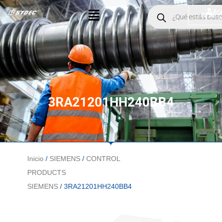
Ir
Menú
Products
Ac
$
0.00
search
al
contenido
3RA21201HH240BB4
Inicio
/
SIEMENS
/
CONTROL
PRODUCTS
SIEMENS
/ 3RA21201HH240BB4