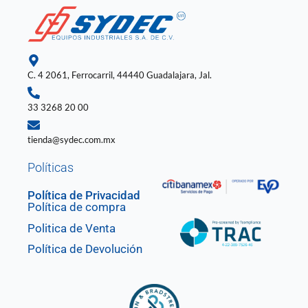
b
a
e
u
s
o
g
d
b
a
o
r
i
e
p
k
a
n
p
-
m
-
f
i
n
C. 4 2061, Ferrocarril, 44440 Guadalajara, Jal.
33 3268 20 00
tienda@sydec.com.mx
Políticas
Política de Privacidad
Política de compra
Politica de Venta
Política de Devolución