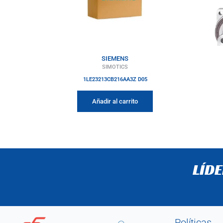
SIEMENS
SIMOTICS
1LE23213CB216AA3Z D05
Añadir al carrito
LÍD
Políticas