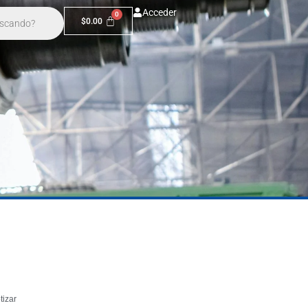
Acceder
$
0.00
tizar