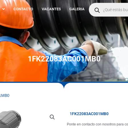
Products
search
CONTACTO
VACANTES
GALERIA
1FK22083AC001MB0
01MB0
1FK22083AC001MB0
Ponte en contacto con nosotros para co