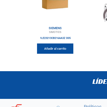
SIEMENS
SIMOTICS
1LE23213CB216AA3Z D05
Añadir al carrito
LÍD
Políticas