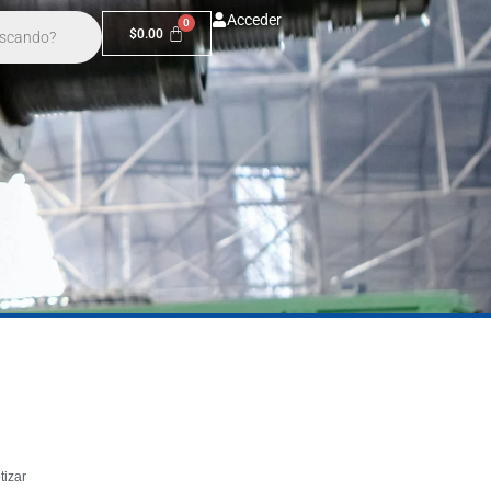
Acceder
$
0.00
tizar