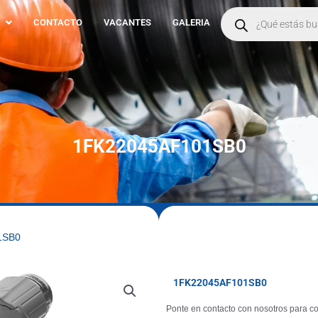
Products
search
CONTACTO
VACANTES
GALERIA
1FK22045AF101SB0
1SB0
1FK22045AF101SB0
Ponte en contacto con nosotros para co