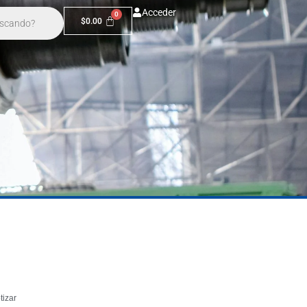
Acceder
$
0.00
tizar