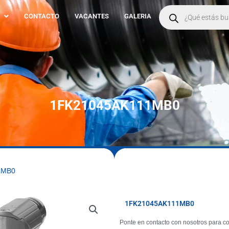
Products
search
CONTACTO
VACANTES
GALERIA
1FK21045AK111MB0
1MB0
1FK21045AK111MB0
Ponte en contacto con nosotros para co