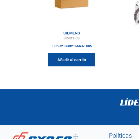
SIEMENS
SIMOTICS
1LE23213CB216AA3Z D05
Añadir al carrito
LÍD
Políticas