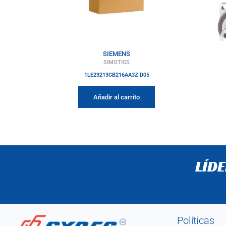
SIEMENS
SIMOTICS
1LE23213CB216AA3Z D05
Añadir al carrito
LÍD
Políticas