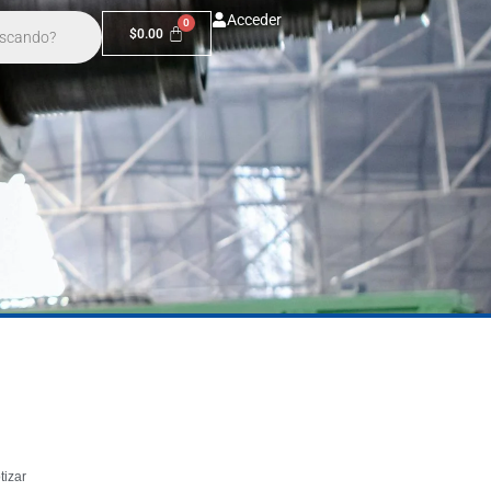
Acceder
$
0.00
tizar