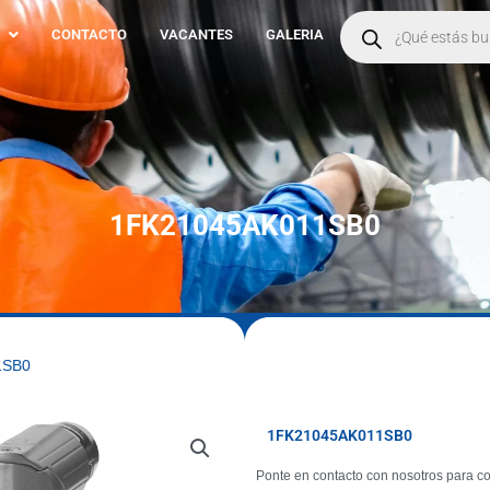
Products
search
CONTACTO
VACANTES
GALERIA
1FK21045AK011SB0
1SB0
1FK21045AK011SB0
Ponte en contacto con nosotros para co