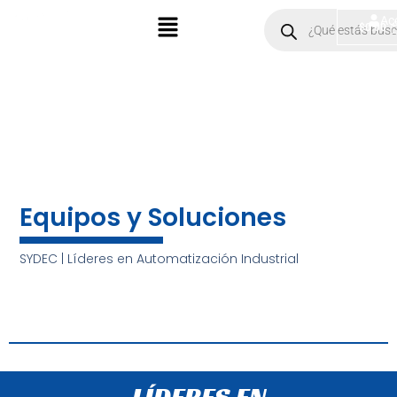
Ir
Menú
Products
Ac
$
0.00
search
al
contenido
Equipos y Soluciones
SYDEC | Líderes en Automatización Industrial
LÍDERES EN