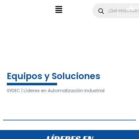
Ir
Menú
Products
Ac
$
0.00
search
al
contenido
Equipos y Soluciones
SYDEC | Líderes en Automatización Industrial
LÍDERES EN