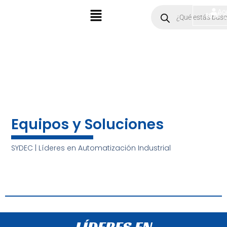
Ir
Menú
Products
Ac
$
0.00
search
al
contenido
Equipos y Soluciones
SYDEC | Líderes en Automatización Industrial
LÍDERES EN