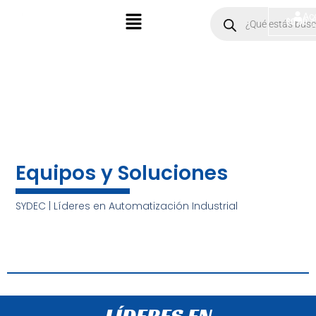
Ir
Menú
Products
Ac
$
0.00
search
al
contenido
Equipos y Soluciones
SYDEC | Líderes en Automatización Industrial
LÍDERES EN