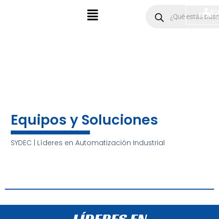
Ir
Menú
Products
Ac
$
0.00
search
al
contenido
Equipos y Soluciones
SYDEC | Líderes en Automatización Industrial
LÍDERES EN