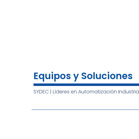
Ir
al
INICIO
NOSOTROS
MARCAS
contenido
Equipos y Soluciones
SYDEC | Líderes en Automatización Industria