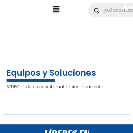
Ir
Menú
Products
Ac
$
0.00
search
al
contenido
Equipos y Soluciones
SYDEC | Líderes en Automatización Industrial
LÍDERES EN