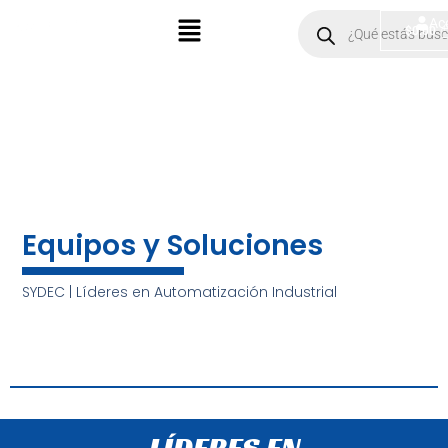
Ir
Menú
Products
Ac
$
0.00
search
al
contenido
Equipos y Soluciones
SYDEC | Líderes en Automatización Industrial
LÍDERES EN