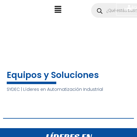
Ir
Menú
Products
Ac
$
0.00
search
al
contenido
Equipos y Soluciones
SYDEC | Líderes en Automatización Industrial
LÍDERES EN