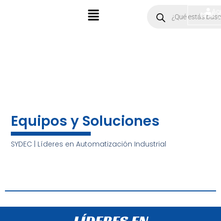
Ir
Menú
Products
Ac
$
0.00
search
al
contenido
Equipos y Soluciones
SYDEC | Líderes en Automatización Industrial
LÍDERES EN