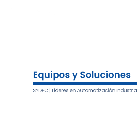
Ir
al
INICIO
NOSOTROS
MARCAS
contenido
Equipos y Soluciones
SYDEC | Líderes en Automatización Industria