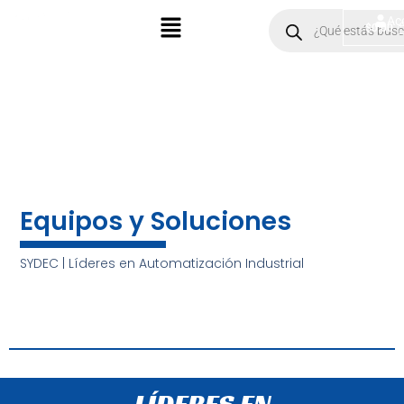
Ir
Menú
Products
Ac
$
0.00
search
al
contenido
Equipos y Soluciones
SYDEC | Líderes en Automatización Industrial
LÍDERES EN