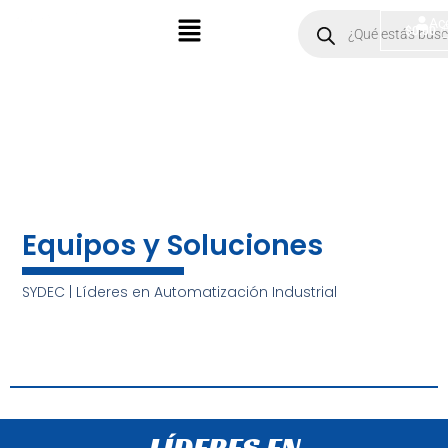
Ir
Menú
Products
Ac
$
0.00
search
al
contenido
Equipos y Soluciones
SYDEC | Líderes en Automatización Industrial
LÍDERES EN