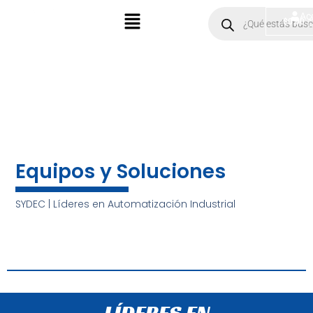
Ir
Menú
Products
Ac
$
0.00
search
al
contenido
Equipos y Soluciones
SYDEC | Líderes en Automatización Industrial
LÍDERES EN