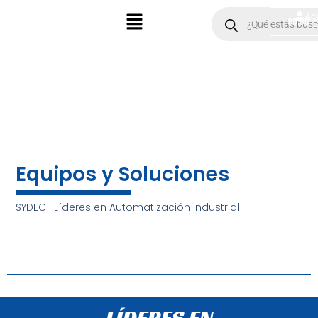
Ir
Menú
Products
Ac
$
0.00
search
al
contenido
Equipos y Soluciones
SYDEC | Líderes en Automatización Industrial
LÍDERES EN