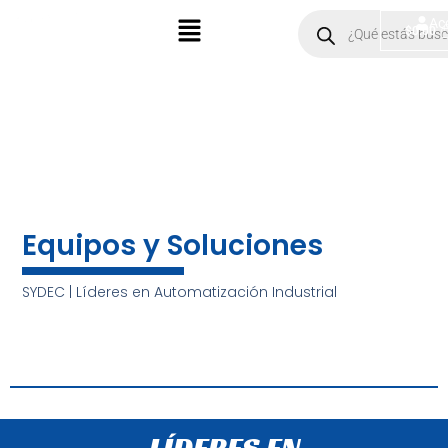
Ir
Menú
Products
Ac
$
0.00
search
al
contenido
Equipos y Soluciones
SYDEC | Líderes en Automatización Industrial
LÍDERES EN