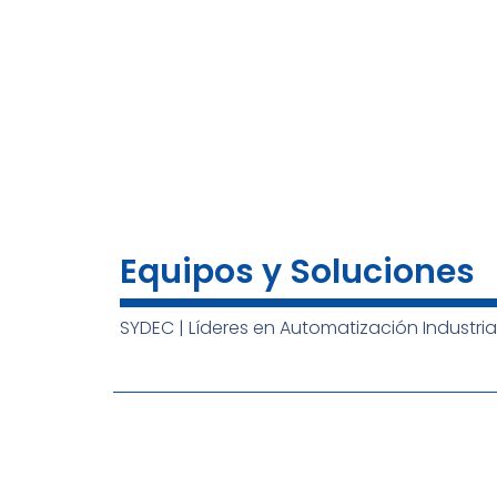
Ir
al
INICIO
NOSOTROS
MARCAS
contenido
Equipos y Soluciones
SYDEC | Líderes en Automatización Industria