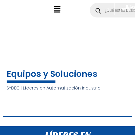
Ir
Menú
Products
Ac
$
0.00
search
al
contenido
Equipos y Soluciones
SYDEC | Líderes en Automatización Industrial
LÍDERES EN