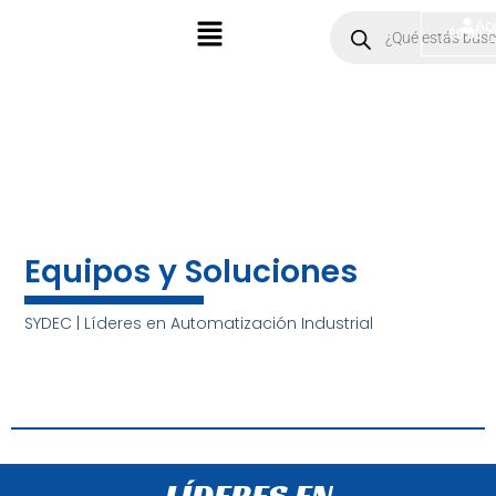
Ir
Menú
Products
Ac
$
0.00
search
al
contenido
Equipos y Soluciones
SYDEC | Líderes en Automatización Industrial
LÍDERES EN