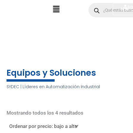
Ir
Menú
Products
Ac
$
0.00
search
al
contenido
Equipos y Soluciones
SYDEC | Líderes en Automatización Industrial
Sorted
by
Mostrando todos los 4 resultados
price:
low
to
high