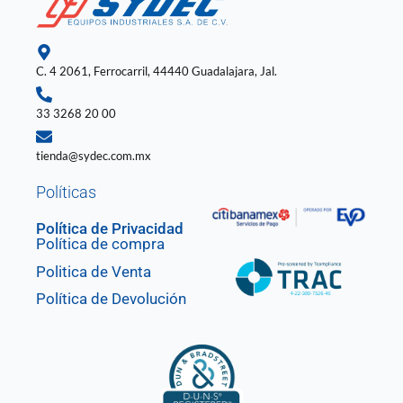
o
r
i
e
p
k
a
n
p
-
m
-
f
i
n
C. 4 2061, Ferrocarril, 44440 Guadalajara, Jal.
33 3268 20 00
tienda@sydec.com.mx
Políticas
Política de Privacidad
Política de compra
Politica de Venta
Política de Devolución