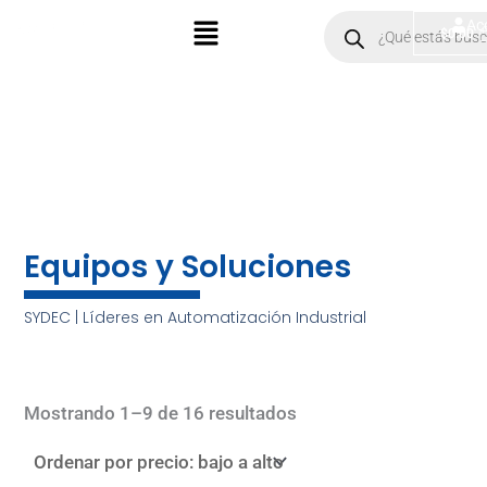
Ir
Menú
Products
Ac
$
0.00
search
al
contenido
Equipos y Soluciones
SYDEC | Líderes en Automatización Industrial
Sorted
by
Mostrando 1–9 de 16 resultados
price:
low
to
high