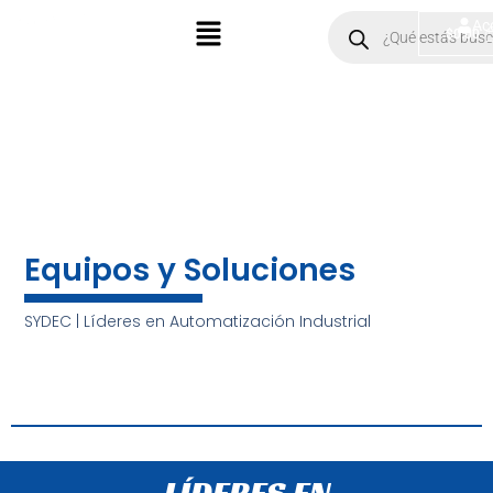
Ir
Menú
Products
Ac
$
0.00
search
al
contenido
Equipos y Soluciones
SYDEC | Líderes en Automatización Industrial
LÍDERES EN