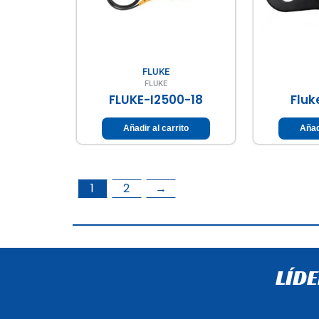
FLUKE
FLUKE
FLUKE-I2500-18
Fluk
Añadir al carrito
Añad
1
2
→
LÍD