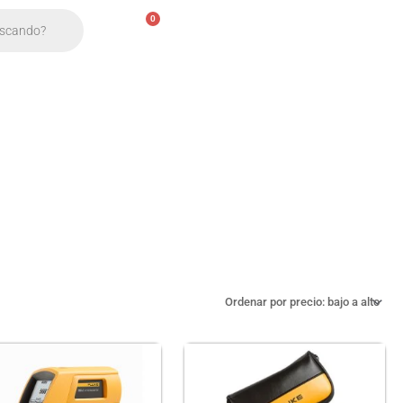
Acceder
$
0.00