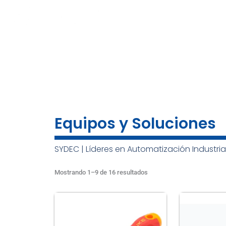
Ir
al
INICIO
NOSOTROS
MARCAS
contenido
Equipos y Soluciones
SYDEC | Líderes en Automatización Industria
Sorted
by
Mostrando 1–9 de 16 resultados
price:
low
to
high