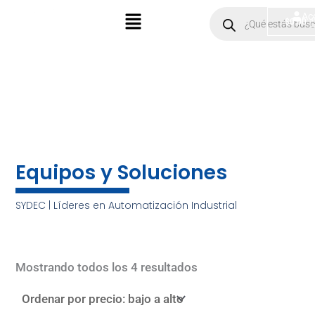
Ir
Menú
Products
Ac
$
0.00
search
al
contenido
Equipos y Soluciones
SYDEC | Líderes en Automatización Industrial
Sorted
by
Mostrando todos los 4 resultados
price:
low
to
high