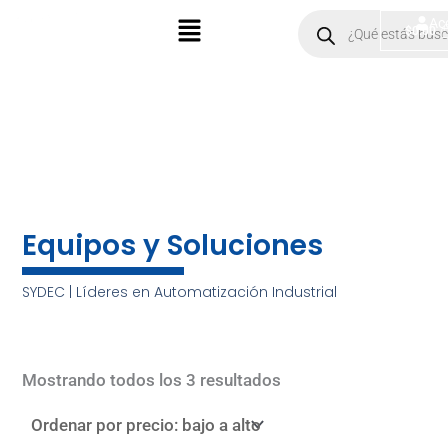
Ir
Menú
Products
Ac
$
0.00
search
al
contenido
Equipos y Soluciones
SYDEC | Líderes en Automatización Industrial
Sorted
by
Mostrando todos los 3 resultados
price:
low
to
high